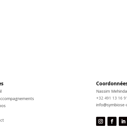
es
Coordonnée
l
Nassim Mehinda
+32 491 13 16 9
accompagnements
info@symbiose-
pos
ct