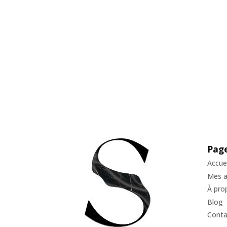
Pag
Accuei
Mes 
À pro
Blog
Conta