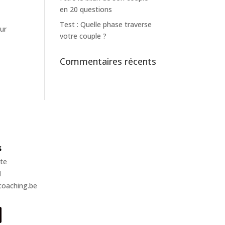
en 20 questions
Test : Quelle phase traverse
our
votre couple ?
Commentaires récents
s
te
1
coaching.be