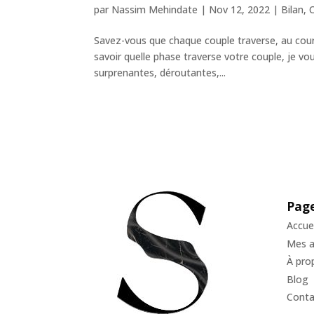
par
Nassim Mehindate
|
Nov 12, 2022
|
Bilan
,
Savez-vous que chaque couple traverse, au cour
savoir quelle phase traverse votre couple, je vo
surprenantes, déroutantes,...
Pag
Accuei
Mes 
À pro
Blog
Conta