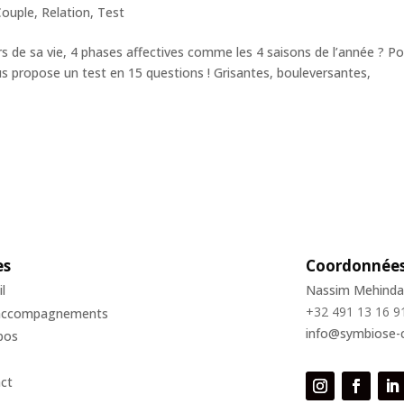
Couple
,
Relation
,
Test
s de sa vie, 4 phases affectives comme les 4 saisons de l’année ? P
us propose un test en 15 questions ! Grisantes, bouleversantes,
es
Coordonnée
l
Nassim Mehinda
+32 491 13 16 9
accompagnements
info@symbiose-
pos
ct